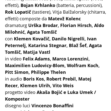
effetti),
Bojan Krhlanko
(batteria, percussioni),
Rok Lopatič
(tastiere), Vitja Balžalorsky (chitarra,
effetti) composte da
Matevž Kolenc
dramaturg
Urška Brodar, Florian Hirsch, Aldo
Milohnić, Agata Tomšič
con
Klemen Kovačič, Danilo Nigrelli, Ivan
Peternelj, Katarina Stegnar, Blaž Šef, Agata
Tomšič, Matija Vastl
in video
Felix Adams, Marco Lorenzini,
Maximilien Ludovicy-Blom, Wolfram Koch,
Pitt Simon, Philippe Thelen
in audio
Boris Kos, Robert Prebil, Matej
Recer, Klemen Ulrih, Vito Weis
progetto video
Akaša Bojić e Luka Umek /
Komposter
disegno luci
Vincenzo Bonaffini