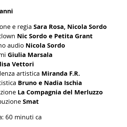
 anni
Sara Rosa, Nicola Sordo
ione e regia
Nic Sordo e Petita Grant
 clown
Nicola Sordo
no audio
Giulia Marsala
umi
lisa Vettori
Miranda F.R.
lenza artistica
Bruno e Nadia Ischia
tistica
La Compagnia del Merluzzo
uzione
Smat
ibuzione
a: 60 minuti ca