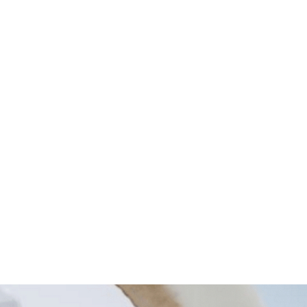
- La crociera
o