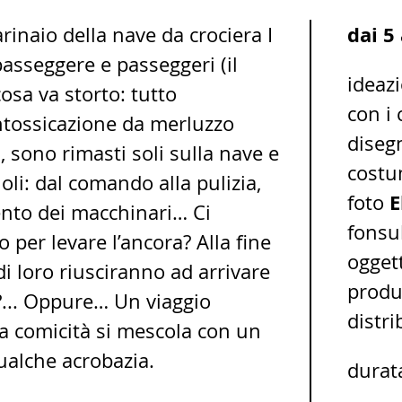
dai 5
inaio della nave da crociera I
asseggere e passeggeri (il
ideaz
osa va storto: tutto
con i
intossicazione da merluzzo
diseg
, sono rimasti soli sulla nave e
cost
uoli: dal comando alla pulizia,
E
foto
ento dei macchinari… Ci
fonsu
 per levare l’ancora? Alla fine
ogget
i loro riusciranno ad arrivare
prod
?... Oppure… Un viaggio
distr
 la comicità si mescola con un
qualche acrobazia.
durat