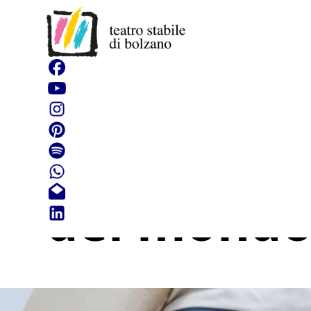
Tita e Nic 
del mond